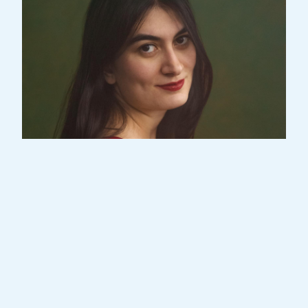
Die in der Türkei und in Finnland klassisch
ausgebildete, in der Türkei geborene
Pianistin Ezgi Göktürk (1997*) trägt mit
ihren einzigartigen Programmkombinationen
und der Wahl ihres Repertoires zur
aktuellen Klavierkultur bei. Derzeit in
Luxemburg ansässig, gestaltet sie die