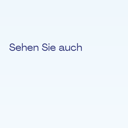
pOpera
Sehen Sie auch
Cyril Yabroudi
GITARRE / BASS