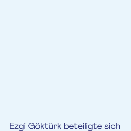
und die Nurmes-Sommerakademie
(Finnland). Im Laufe ihrer Karriere wurde sie
von verschiedenen künstlerischen
Stiftungen mit Zuschüssen und Stipendien
unterstützt. Sie wurde in das
Förderprogramm „Women Stars of
Tomorrow“ der Istanbuler Stiftung für
Kultur und Kunst (İKSV) gewählt. Sie wurde
von der Dr. Nejat F. Eczacıbaşı-Stiftung und
der Wegelius-Stiftung (Finnland) für ihr
Masterstudium in Finnland finanziell
unterstützt.
Ezgi Göktürk beteiligte sich