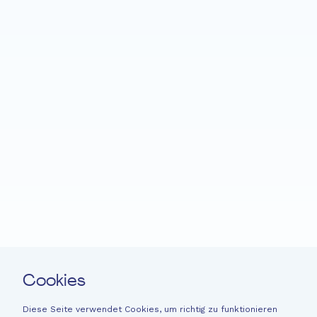
Startseite
Fondation EME
Projekte
Neuigkeiten
Spenden
Leichte Sprache
Kontakt
Cookies
Newsletter
Rechtliche Hinweise
Diese Seite verwendet Cookies, um richtig zu funktionieren