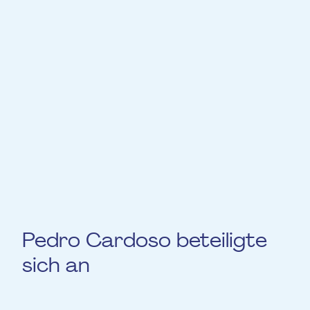
die Music Academie International (MAI) in
Nancy besuchte und später nach Brighton
umzog, um einen Bachelor of Arts am
British Institute of Modern Music zu
machen.
Seitdem arbeitet er als Session-Gitarrist in
Luxemburg und hat für eine Vielzahl von
Künstlern aus allen Musikrichtungen
gespielt und aufgenommen.
Pedro Cardoso beteiligte
sich an