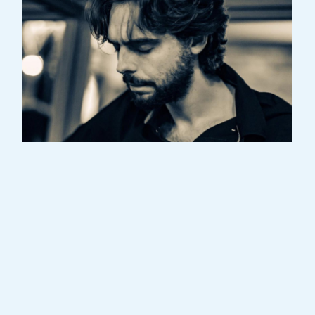
Geboren und aufgewachsen in Luxemburg,
mit portugiesischen Eltern, begann Pedro
seine musikalische Reise im Alter von 5
Jahren, aber erst später wurde sein
Interesse an der Gitarre geweckt. Nachdem
er einige Jahre lang Autodidakt war,
beschloss er, sich weiterzubilden, indem er