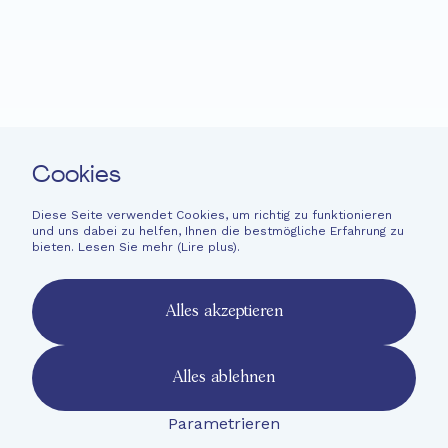
Neuigkeiten
Spenden
Leichte Sprache
Kontakt
Cookies
Newsletter
Rechtliche Hinweise
Diese Seite verwendet Cookies, um richtig zu funktionieren
und uns dabei zu helfen, Ihnen die bestmögliche Erfahrung zu
Finanzinformationen
bieten. Lesen Sie mehr (
Lire plus
).
French
English
Alles akzeptieren
Deutsch
Alles ablehnen
Parametrieren