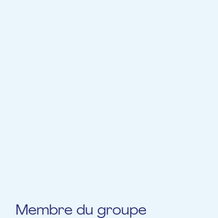
Julien-les-Metz. Er trifft sich regelmäßig
mit VJs, Malern, Tänzern und
Schauspielern, erkundet Weltmusik und
versucht sich an möglichst vielen
Instrumenten und Stilen. Seit September
2015 unterrichtet er klassisches Saxophon,
Jazz und Weltmusik am Conservatoire de la
Ville de Luxembourg.
Konzerte, Moderationen, Aufnahmen,
Kompositionen, Musik zu Bildern,
Improvisationen, elektronische Musik,
Meisterkurse ( … ) MUSIK!
Membre du groupe