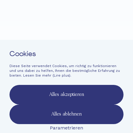
Neuigkeiten
Spenden
Leichte Sprache
Kontakt
Cookies
Newsletter
Rechtliche Hinweise
Diese Seite verwendet Cookies, um richtig zu funktionieren
und uns dabei zu helfen, Ihnen die bestmögliche Erfahrung zu
Finanzinformationen
bieten. Lesen Sie mehr (
Lire plus
).
French
English
Alles akzeptieren
Deutsch
Alles ablehnen
Parametrieren