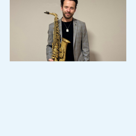
Pierre COCQ-AMANN stammt aus Metz.
Nach einer erfolgreichen Laufbahn in der
klassischen Musik, die er mit drei
Goldmedaillen, mehreren internationalen
Preisen (UFAM, WATRELLOS, BELLAN…)
und einem Staatsdiplom (CEFEDEM ILE-DE-
FRANCE) krönte, interessierte sich der