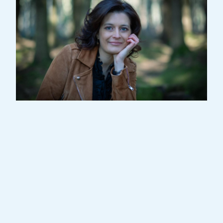
Sabine Weyer, die vom International Piano
Magazine als „eine der bedeutendsten
jungen Pianistinnen der Gegenwart“
gepriesen wird, zeigte bereits in frühester
Kindheit außergewöhnliches musikalisches
Talent. Nach ihrer ersten Ausbildung am
Konservatorium von Esch-Alzette in