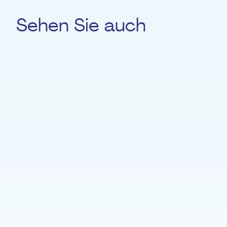
Sehen Sie auch
Brian Ca
TANZ
Mambo Schinki
ELEKTRONISCHE ORGEL