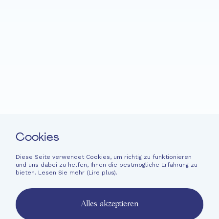
Startseite
Fondation EME
Projekte
Neuigkeiten
Spenden
Leichte Sprache
Kontakt
Cookies
Newsletter
Rechtliche Hinweise
Diese Seite verwendet Cookies, um richtig zu funktionieren
und uns dabei zu helfen, Ihnen die bestmögliche Erfahrung zu
Finanzinformationen
bieten. Lesen Sie mehr (
Lire plus
).
French
English
Alles akzeptieren
Deutsch