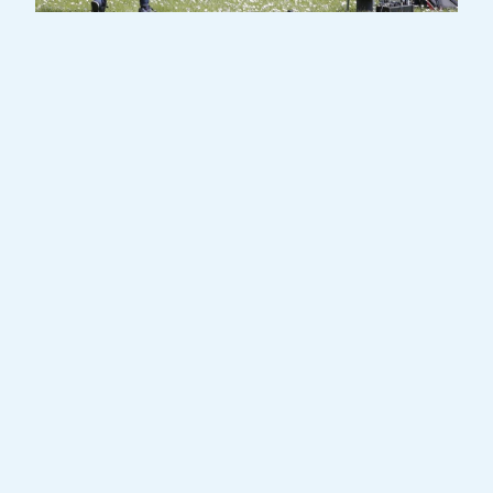
Informationsflyer über die EME
Konzerte
.PDF
7.1MO
Seit ihrer Gründung im Jahr 2009 hat die
Fondation EME rund 2.000 Konzerte in
Krankenhäusern, Pädiatrien,
Flüchtlingshäusern und Pflegeheimen in
Luxemburg angeboten, die von
verschiedenen Ensembles und Gruppen
professioneller Musiker.innen, zum Teil aus
dem Orchestre Philharmonique du