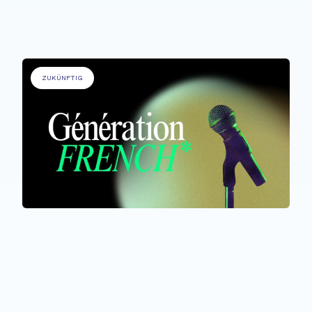
Fête de la Musique @ Rehazenter
ZUKÜNFTIG
ALLE TEILNEHMER*INNEN
Génération French