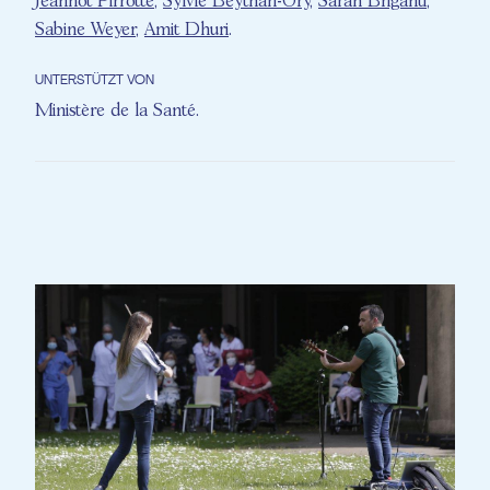
Jeannot Pirrotte
,
Sylvie Beythan-Ory
,
Sarah Briganti
,
Sabine Weyer
,
Amit Dhuri
.
UNTERSTÜTZT VON
Ministère de la Santé
.