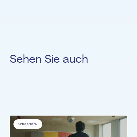
Sehen Sie auch
Für
'Personen mit Beeinträchtigungen' &
'Ältere Menschen' &
'Benachteiligte
Personen' &
'Kranke Menschen'
VERGANGEN