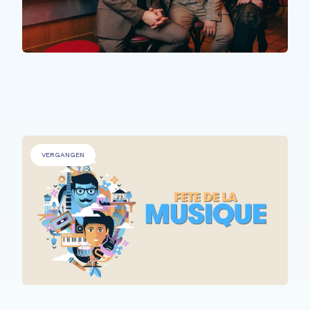
PERSONEN MIT BEEINTRÄCHTIGUNGEN
,
ÄLTERE MENSCHEN
.
The Time Machine
VERGANGEN
ALLE TEILNEHMER*INNEN