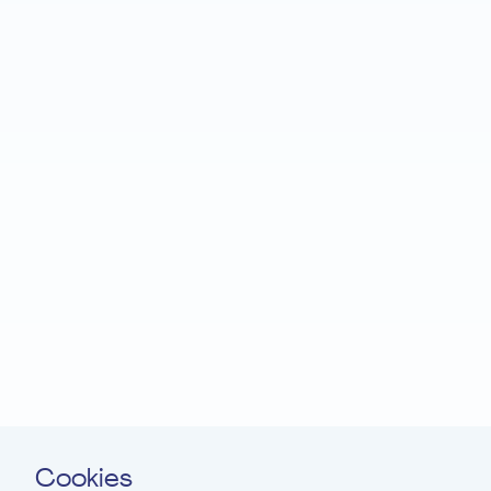
Startseite
Fondation EME
Projekte
Neuigkeiten
Spenden
Leichte Sprache
Kontakt
Cookies
Newsletter