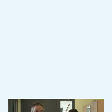
Musik zu trösten. Krankheit und Alter
drängen Menschen oft an den Rand der
Bevölkerung. Für diese Menschen werden
musikalische Begegnungen und besondere
Momente geschaffen, sei es sich von der
Musik mitreißen zulassen oder nach dem
Konzert mit den Musikern über die
gespielten Werke und erlebten Emotionen
zu diskutieren. Musik bringt Menschen
immer näher zusammen.
Um Konzerte zu buchen, bitte eine Mail an
contact@fondation-eme.lu
schicken.