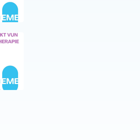
Dive in with (e)me
NEUIGKEITEN
20 JUNI 25
Neue Folge des Podcasts
Dive in with (e)me!