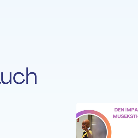
auch
N
09 OKT. 25
nach dem Leben