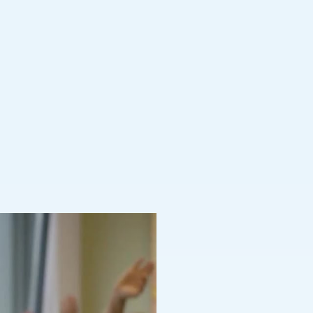
en Künstlern.
ss münden.
n, das
die Vielfalt,
g feiern.
ben Sie Musik