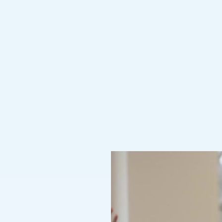
organisiert w
Diese Proben
Diese 300 Sän
sowohl inklusi
die Einheit u
Begleiten Sie
und Gemeinsa
📍 Kinnekswi
🕐 06.07 um 