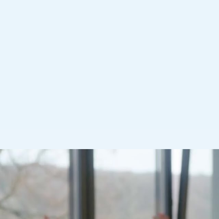
erden, regelmäßig zu Proben mit professionell
 werden in ein Abschlusskonzert im Kinnekswi
ger werden ein musikalisches Erlebnis schaffe
v als auch partizipativ ist. Dieses Konzert wird 
nd die 15 Jahre der Fondation EME durch Gesan
 uns auf dieser unvergesslichen Feier und erle
mkeiten wie nie zuvor!
ss, Luxemburg
11h00