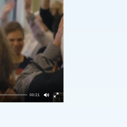
00:21
Mute
Enter
fullscreen