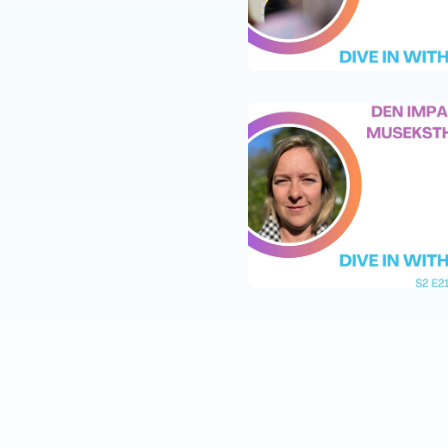
en
N
07 MAI 25
ap zur Superkraft