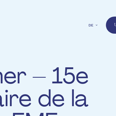
DE
U
her – 15e
ire de la