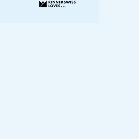
ch Musik und
issen oder
,
ungen
leitenden
verschiedenen
emburg