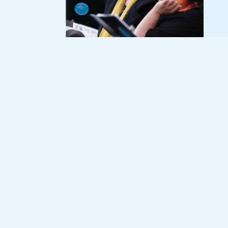
All Together s
Multikultural
Gesang älter
mit verschied
Alzheimer…), 
untergebracht
Fachkräfte.
Seit Februar 
inklusiven C