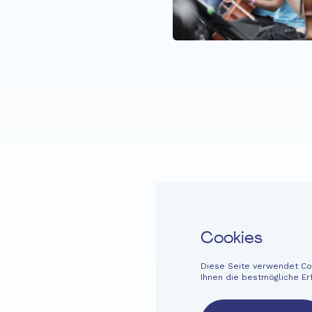
Startseite
Fondation EME
Projekt
Cookies
Diese Seite verwendet Coo
Leichte Sprache
Kontakt
Newsletter
Rechtliche Hinweise
Ihnen die bestmögliche Er
French
English
Deutsch