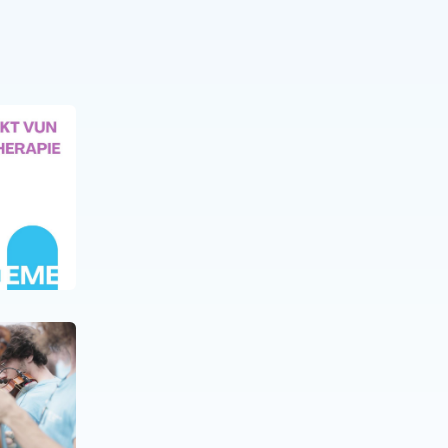
NEUIGKEITEN
20 JUNI 25
Neue Folge des Podcasts
Dive in with (e)me
NEUIGKEITEN
10 APR. 25
Die Musik, die verbindet –
engagierte Künstlerinnen
und Künstler mit der