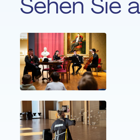
Sehen Sie 
NEUIGKEITE
Musik 
schenk
NEUIGKEITE
Wenn R