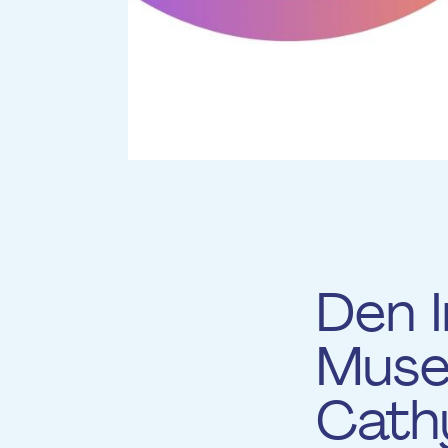
Den 
Muse
Cath