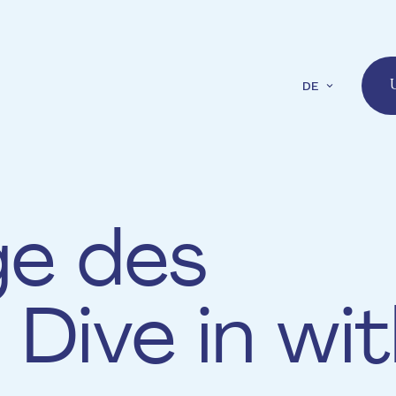
DE
U
ge des
Dive in wi