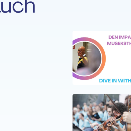
auch
N
09 OKT. 25
nach dem Leben
en
N
07 MAI 25
ap zur Superkraft