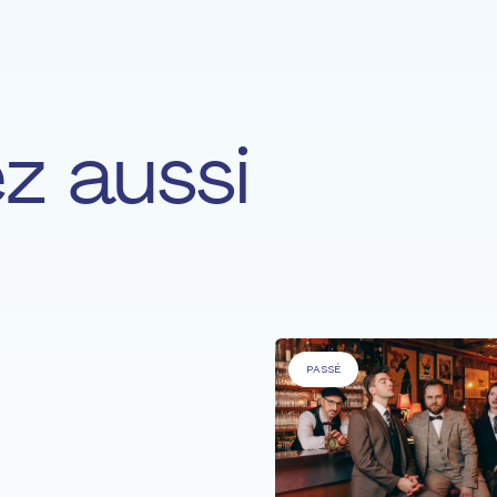
z aussi
 malades'
PASSÉ
NES À BESOINS SPÉCIFIQUES
.
s Uniques