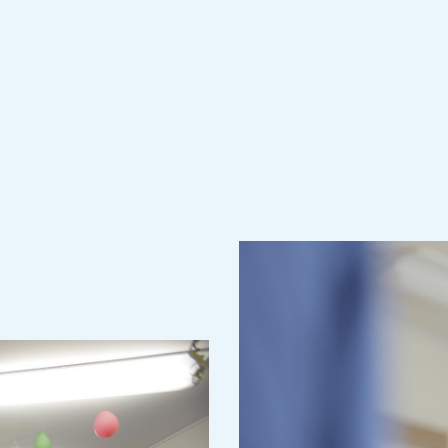
s ateliers sont autant d'occasions d'agir pour 
ont d'autant plus utiles que le covid, pouss
cé et à une sous-stimulation, a profondément 
eintes de Parkinson.