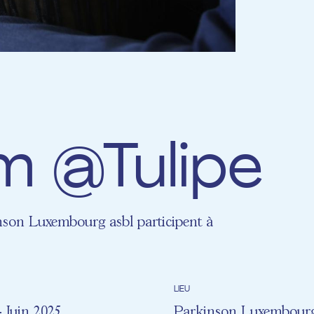
m @Tulipe
nson Luxembourg asbl participent à
LIEU
- Juin 2025
Parkinson Luxembourg