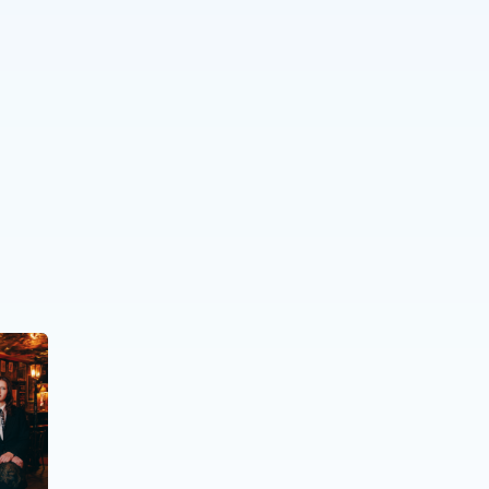
PERSONNES À BESOINS SPÉCIFIQUES
,
PERSONNES ÂGÉES
.
The Time Machine