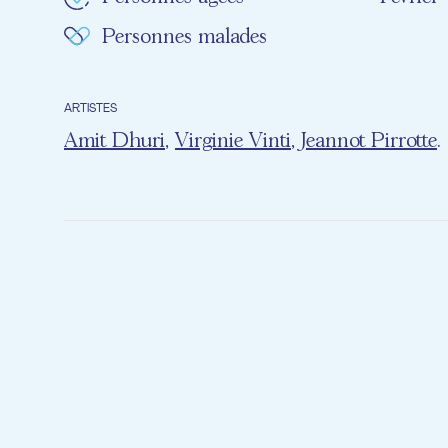
Personnes malades
ARTISTES
Amit Dhuri
,
Virginie Vinti
,
Jeannot Pirrotte
.
Après un conc
de la Parkins
de percussion
Ces ateliers 
En effet, la 
etc. dans un 