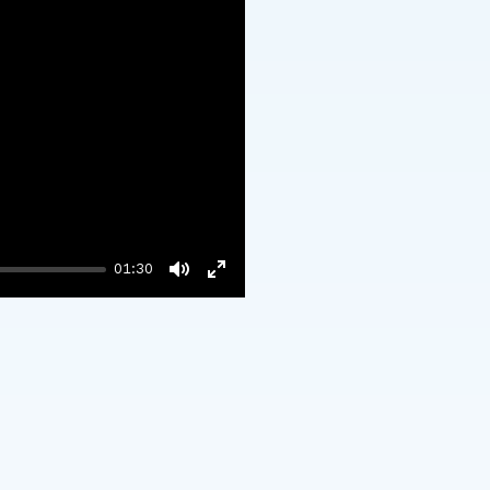
01:30
Mute
Enter
fullscreen