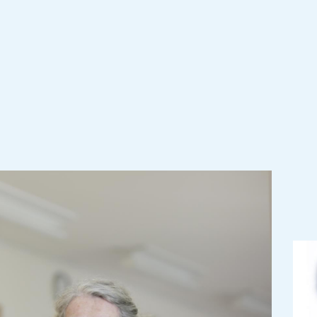
lutter contre
ant à un
atteint les