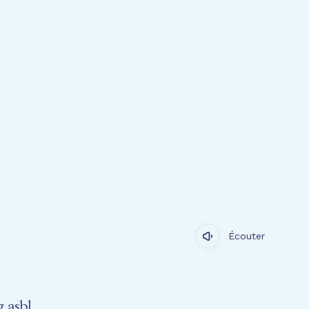
Écouter
 asbl