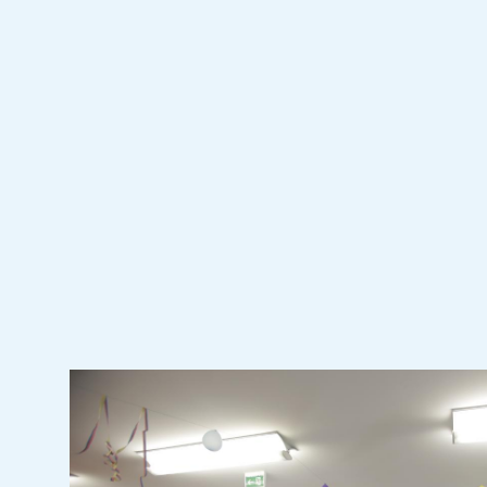
En groupe, ce
la maladie.
Ces moments s
isolement for
personnes att