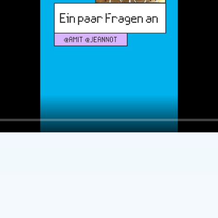
Play
.. Amit and Jeannot