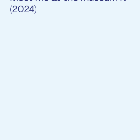
(2024)
Mit Bryan Ramos, Lucie Majerus, Andrii
Chugai und Attila Keresztesi
Das Projekt Meet me at the museum kehrt
2024 in die Villa Vauban zurück und bietet
Besuche zu den französischen Kunstwerken
des Museums, begleitet von französischer
Musik des 19. und 20. Jahrhunderts.
Termine der Besuche 2024
20.09.24