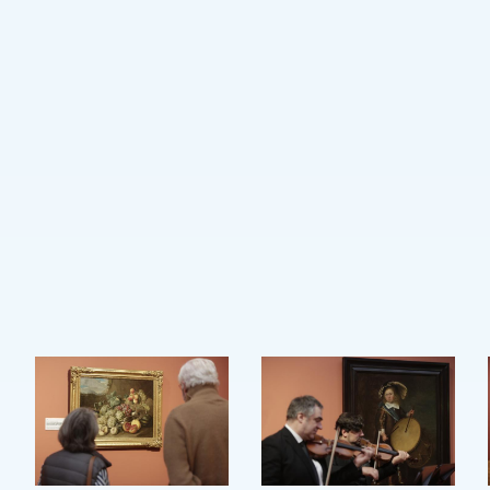
Mit Jenny Spielmann, Attila Keresztesi,
Andrii Chugai.
Das Hauptthema dieser Besuche ist Wasser.
Vier Kunstwerke aus dem 19. Jahrhundert
werden durch den Besuchern musikalisch
und visuell präsentiert.