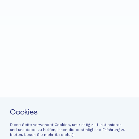
Startseite
Fondation EME
Projekte
Neuigkeiten
Spenden
Leichte Sprache
Kontakt
Cookies
Newsletter
Rechtliche Hinweise
Diese Seite verwendet Cookies, um richtig zu funktionieren
und uns dabei zu helfen, Ihnen die bestmögliche Erfahrung zu
Finanzinformationen
bieten. Lesen Sie mehr (
Lire plus
).