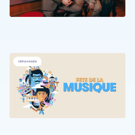
PERSONEN MIT BEEINTRÄCHTIGUNGEN
,
ÄLTERE MENSCHEN
.
The Time Machine
VERGANGEN
ALLE TEILNEHMER*INNEN
Fête de la Musique @ Rehazenter