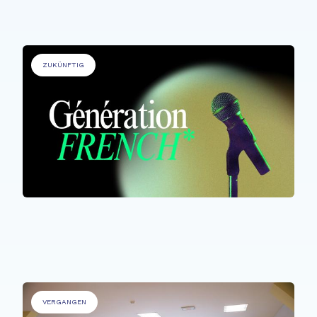
ZUKÜNFTIG
ALLE TEILNEHMER*INNEN
Génération French
VERGANGEN