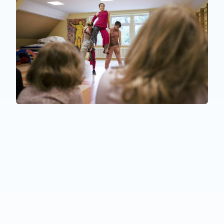
PERSONEN MIT BEEINTRÄCHTIGUNGEN
,
ÄLTERE MENSCHEN
,
KRANKE MENSCHEN
.
Florescence in Decay