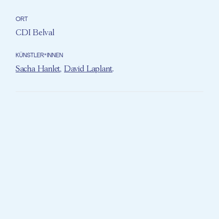
ORT
CDI Belval
KÜNSTLER*INNEN
Sacha Hanlet
,
David Laplant
.
Das Projekt „Sons Uniques“ begleitet die
Schüler der Klassen 5&6A und 5&6C des
CDI Belval auf einem künstlerischen
Abenteuer, das Musikschaffen,
Klangerkundung und visuellen Ausdruck