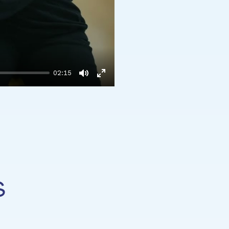
02:15
Mute
Enter
fullscreen
s