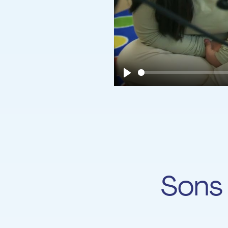
Play
Sons uniques - Colo
Sons 