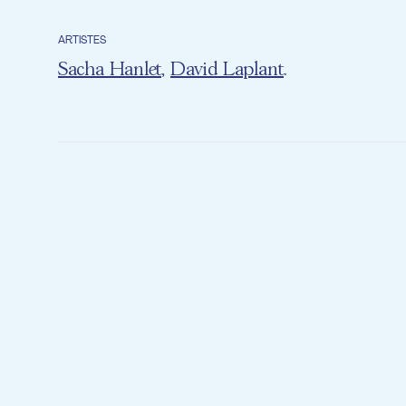
ARTISTES
Sacha Hanlet
,
David Laplant
.
Le projet So
du CDI Belval
exploration s
Aux côtés du 
Laplant, les 
body percussi
artistique co
univers varié