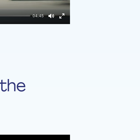
04:45
Mute
Enter
fullscreen
 the