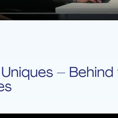
ings
 Uniques – Behind
es