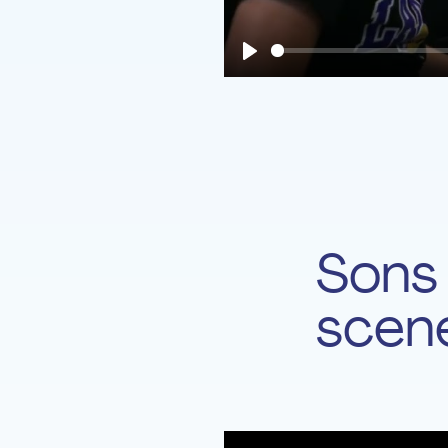
Play
Sons uniques - Feel
Sons
scen