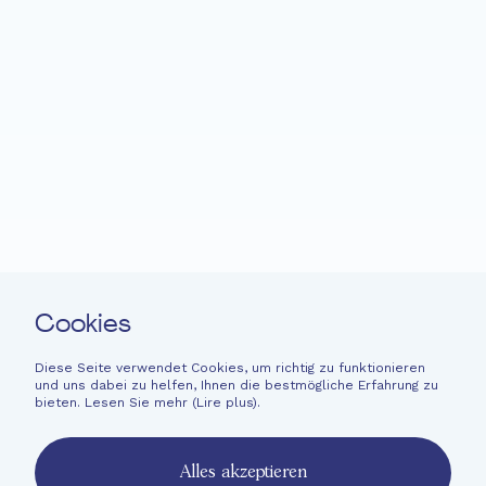
Startseite
Fondation EME
Projekte
Neuigkeiten
Spenden
Leichte Sprache
Kontakt
Cookies
Newsletter
Rechtliche Hinweise
Diese Seite verwendet Cookies, um richtig zu funktionieren
und uns dabei zu helfen, Ihnen die bestmögliche Erfahrung zu
Finanzinformationen
bieten. Lesen Sie mehr (
Lire plus
).
French
English
Alles akzeptieren
Deutsch