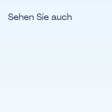
Sehen Sie auch
Beatriz Jimenez
CELLO
Jonas Malfliet
AKKORDEON