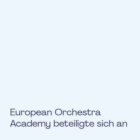
Unser Ziel ist es, eine radikal neue
Orchesterakademie mit einer
bahnbrechenden Kombination aus
talentierten jungen europäischen Musikern
und erfahrenen Orchestermusikern von
Weltrang zu schaffen, die in einem
umfassenden Programm
zusammenarbeiten, um das kulturelle Wohl
der Menschen in Europa zu fördern.
European Orchestra
Academy beteiligte sich an