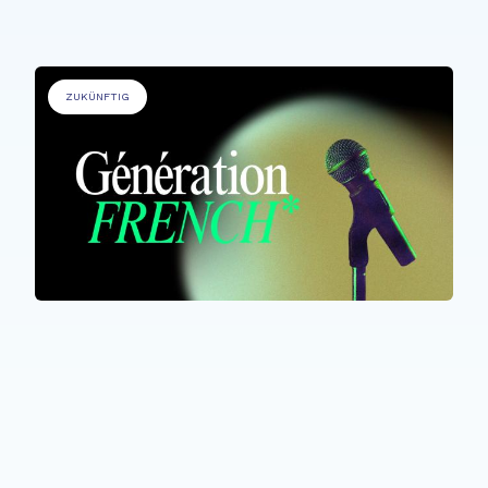
ZUKÜNFTIG
ALLE TEILNEHMER*INNEN
Génération French