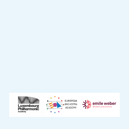
außergewöhnlichen Talente dieser beiden
Akademien soll diese Initiative hochwertige
Musikerlebnisse schaffen, die auf ein
vielfältiges Publikum zugeschnitten sind.
Durch diese Aufführungen fördert das
Projekt eine tiefe Verbindung zwischen
Musikern und der Gemeinschaft und macht
Live-Musik auch für diejenigen zugänglich,
die normalerweise nicht die Möglichkeit
haben, sie zu erleben.