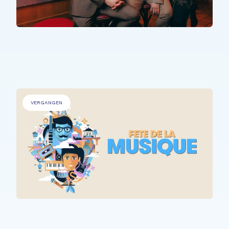
PERSONEN MIT BEEINTRÄCHTIGUNGEN
,
ÄLTERE MENSCHEN
.
The Time Machine
VERGANGEN
ALLE TEILNEHMER*INNEN
Fête de la Musique @ Rehazenter