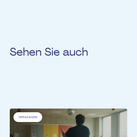
Sehen Sie auch
Für
'Personen mit Beeinträchtigungen' &
'Ältere Menschen' &
'Benachteiligte
Personen' &
'Kranke Menschen'
VERGANGEN