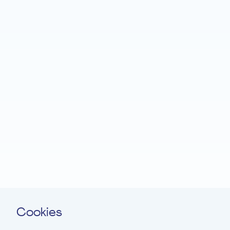
Startseite
Fondation EME
Projekte
Neuigkeiten
Spenden
Leichte Sprache
Kontakt
Cookies
Newsletter