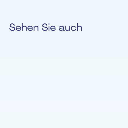
Sehen Sie auch
Yves Popow
PERKUSSION
Sébastien Grébille
GEIGE