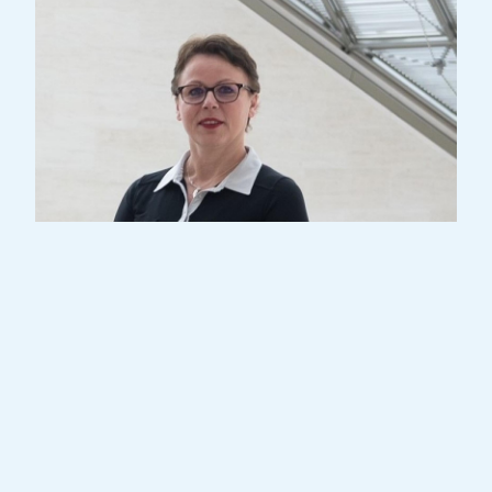
Maria Miteva -Flötistin und Leiterin des
Ensembles Ars Nova Lux hat ihr Studium
im Konzertfach und Pädagogik an der
Universität für Musik in Wien
abgeschlossen. Seit 2009 ist sie in
Luxemburg als Lehrerin bei UGDA tätig. Ihre
Aufnahme als junge Musikerin beim