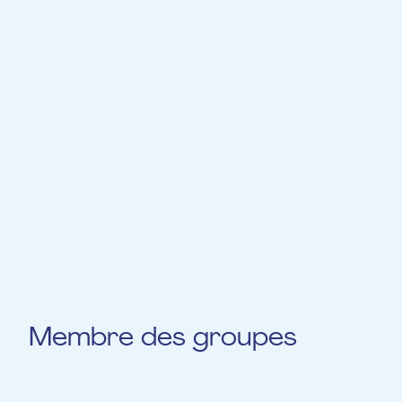
Programm „Live Music Now“ von Yehudi
Menuhin -unter anderem mit Auftritten im
Konzerthaus -Wien hat sie inspiriert auch
bei der Foundation EME in Luxemburg ihre
Konzerttätigkeit für einen guten Zweck
fortzusetzen .Aktuelle Projekte - als
Solistin von verschiedenen Orchestern,
Kammermusikkonzerte europaweit mit dem
Ensemble Ars Nova Lux , bzw mit der
Pianistin Eugenia Radoslava.
Membre des groupes