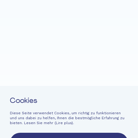
Startseite
Fondation EME
Projekte
Neuigkeiten
Spenden
Leichte Sprache
Kontakt
Cookies
Newsletter
Rechtliche Hinweise
Diese Seite verwendet Cookies, um richtig zu funktionieren
und uns dabei zu helfen, Ihnen die bestmögliche Erfahrung zu
Finanzinformationen
bieten. Lesen Sie mehr (
Lire plus
).
French