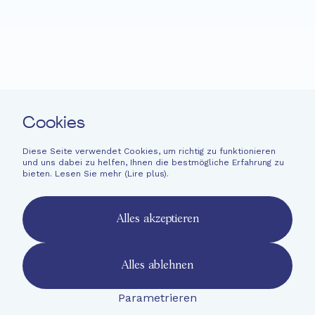
Neuigkeiten
Spenden
Leichte Sprache
Kontakt
Cookies
Newsletter
Rechtliche Hinweise
Diese Seite verwendet Cookies, um richtig zu funktionieren
und uns dabei zu helfen, Ihnen die bestmögliche Erfahrung zu
Finanzinformationen
bieten. Lesen Sie mehr (
Lire plus
).
French
English
Alles akzeptieren
Deutsch
Alles ablehnen
Parametrieren