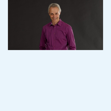
Als ausgebildeter Sänger, Schauspieler und
Tänzer erwarb Serge Schonckert seinen
Master of Arts in Performing Arts an der
renommierten Mountview Academy of
Theatre Arts in London.
Heute tritt er regelmäßig bei Gala-, Jazz-
und Musiktheaterveranstaltungen auf.