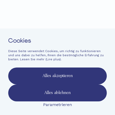
Neuigkeiten
Spenden
Leichte Sprache
Kontakt
Cookies
Newsletter
Rechtliche Hinweise
Diese Seite verwendet Cookies, um richtig zu funktionieren
und uns dabei zu helfen, Ihnen die bestmögliche Erfahrung zu
Finanzinformationen
bieten. Lesen Sie mehr (
Lire plus
).
French
English
Alles akzeptieren
Deutsch
Alles ablehnen
Parametrieren