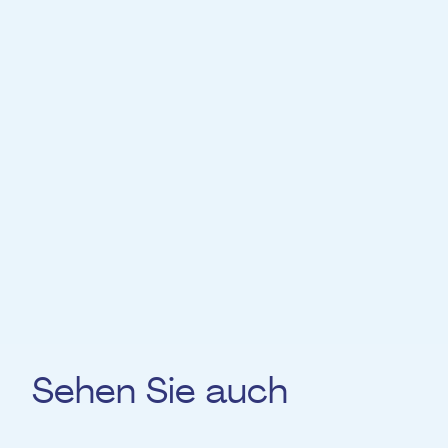
03.07.2025
09:30
03.07.2025
11:15
03.07.2025
14:00
04.07.2025
09:30
04.07.2025
11:15
04.07.2025
14:00
Sehen Sie auch
Für
'Personen mit Beeinträchtigungen' &