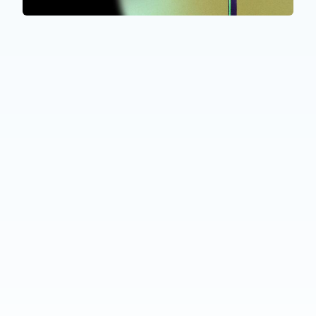
ALLE TEILNEHMER*INNEN
Génération French
Startseite
Fondation EME
Projekte