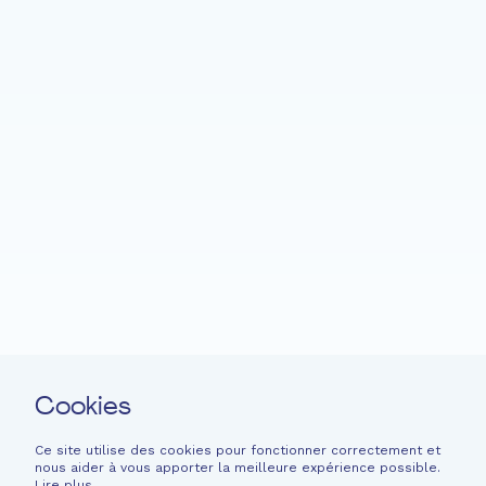
Accueil
Fondation EME
Projets
Actualités
Soutenir
Langage facile
Contact
Cookies
Newsletter
Mentions légales
Ce site utilise des cookies pour fonctionner correctement et
nous aider à vous apporter la meilleure expérience possible.
Informations financières
Lire plus
.