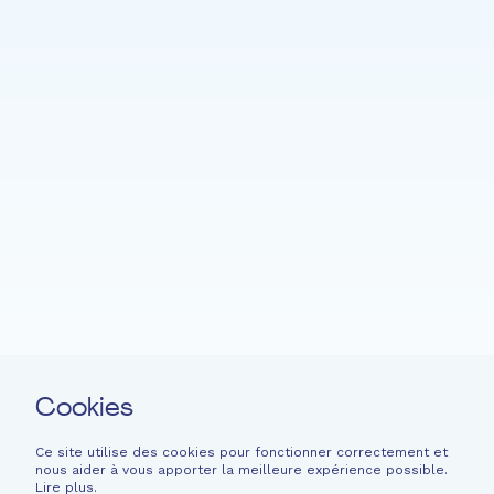
Accueil
Fondation EME
Projets
Actualités
Soutenir
Langage facile
Contact
Cookies
Newsletter
Mentions légales
Ce site utilise des cookies pour fonctionner correctement et
nous aider à vous apporter la meilleure expérience possible.
Informations financières
Lire plus
.