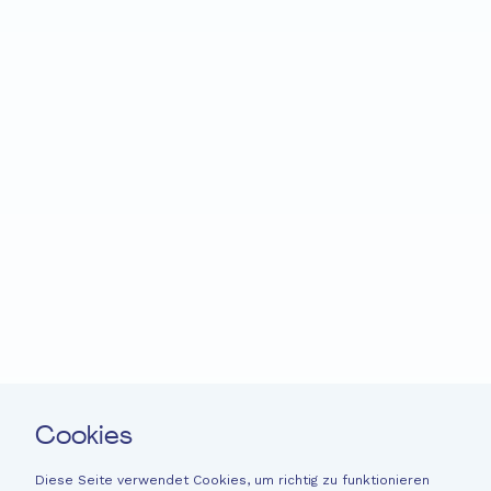
Startseite
Fondation EME
Projekte
Neuigkeiten
Spenden
Leichte Sprache
Kontakt
Cookies
Newsletter
Rechtliche Hinweise
Diese Seite verwendet Cookies, um richtig zu funktionieren