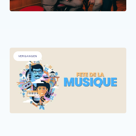
PERSONEN MIT BEEINTRÄCHTIGUNGEN
,
ÄLTERE MENSCHEN
.
The Time Machine
VERGANGEN
ALLE TEILNEHMER*INNEN
Fête de la Musique @ Rehazenter