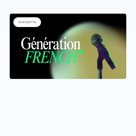
ZUKÜNFTIG
ALLE TEILNEHMER*INNEN
Génération French