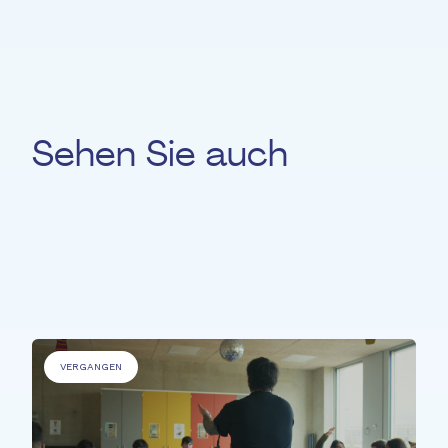
Sehen Sie auch
Für
'Personen mit Beeinträchtigungen' &
'Ältere Menschen' &
'Benachteiligte
Personen' &
'Kranke Menschen'
VERGANGEN