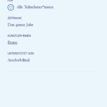
FÜR
Alle Teilnehmer*innen
ZEITRAUM
Das ganze Jahr
KÜNSTLER*INNEN
Brave
.
UNTERSTÜTZT VON
ArcelorMittal
.
Musik ist eine universelle Sprache. In