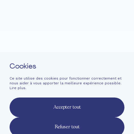
Fondation EME
Projets
Actualités
Soutenir
Langage facile
Contact
Cookies
Newsletter
Mentions légales
Ce site utilise des cookies pour fonctionner correctement et
nous aider à vous apporter la meilleure expérience possible.
Informations financières
Lire plus
.
French
English
Accepter tout
Deutsch
Refuser tout