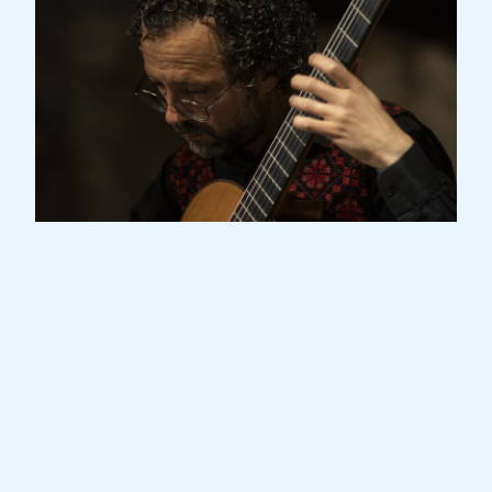
D’origine égyptienne par son père et belge
par sa mère, Hany Heshmat effectue ses
études musicales en Belgique, avec
O.Assad pour la guitare et J.P.Peuvion pour
la musique de chambre. Il se consacre aux
musiques actuelles pour guitare en
collaborant avec des compositeurs tels que