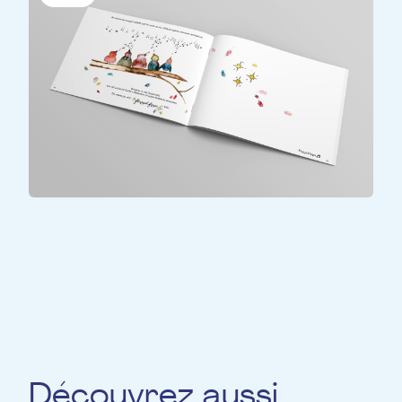
PERSONNES À BESOINS SPÉCIFIQUES
.
FluppdiFipps
Découvrez aussi