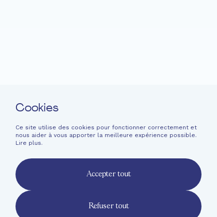
Fondation EME
Projets
Actualités
Soutenir
Langage facile
Contact
Cookies
Newsletter
Mentions légales
Ce site utilise des cookies pour fonctionner correctement et
nous aider à vous apporter la meilleure expérience possible.
Informations financières
Lire plus
.
French
English
Accepter tout
Deutsch
Refuser tout