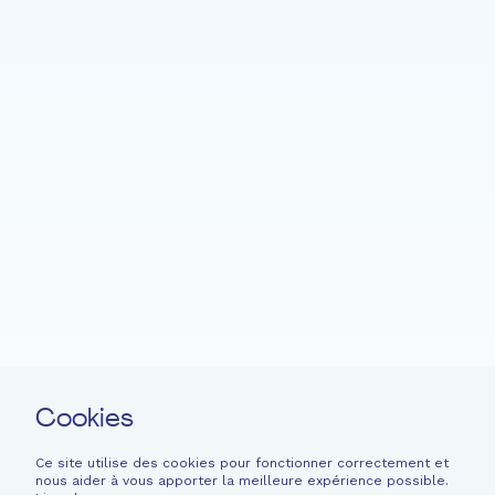
Accueil
Fondation EME
Projets
Actualités
Soutenir
Langage facile
Contact
Cookies
Newsletter
Mentions légales
Ce site utilise des cookies pour fonctionner correctement et
nous aider à vous apporter la meilleure expérience possible.