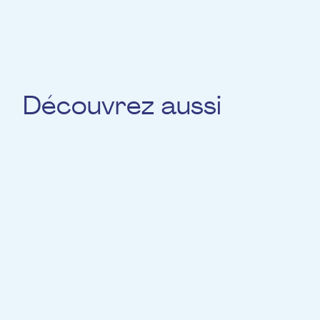
Découvrez aussi
Mariana Souza
DANSE ET VOIX
Fränz Breger