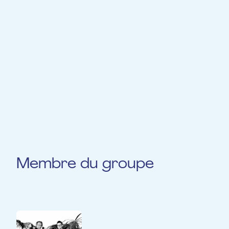
Luxembourg). Il enseigne le violoncelle au
Conservatoire de Musique du Nord au
Grand-Duché de Luxembourg. En 2022, il
forme avec son collègue Miguël Gruselle un
duo Guitare-Cello, dont la vocation est la
recherche des richesses sonores et
expressives de ces deux instruments si
complémentaires.
Membre du groupe