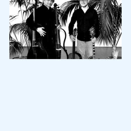
Raju VIDALI débuta le violoncelle à l’âge de
7 ans au Conservatoire de la Ville de
Luxembourg dans la classe de Claude
Giampellegrini. Il se perfectionna, entre
autres, auprès de E.Baert (Bruxelles),
A.Noras (Prades, France), A.Meunier (Sienna,
Accademia Chiggiana) et D.Shafran (Köln et