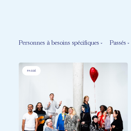
Personnes à besoins spécifiques
Passés
PASSÉ