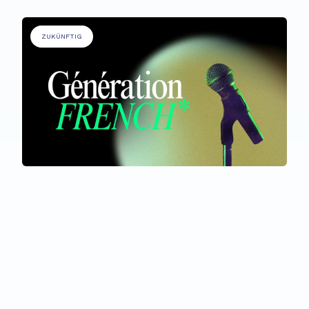
ZUKÜNFTIG
ALLE TEILNEHMER*INNEN
Génération French