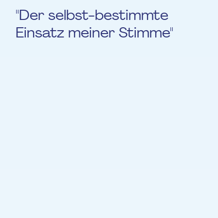
"Der selbst-bestimmte
Einsatz meiner Stimme"
Vergangen.
Stimme macht Stimmung, Stimme zeigt
Stimmung und Stimmungen bestimmen die
Stimme.
Unsere Stimme ist verschiedenen
Wechselwirkungen ausgesetzt:
Körperhaltung, Atmung, Gestimmt-sein und
Reaktion auf Umfeld und Situation. In
herausfordernden Situationen gekonnt die