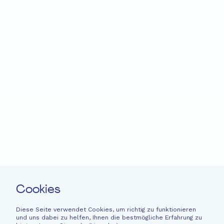
Startseite
Fondation EME
Projekte
Neuigkeiten
Spenden
Leichte Sprache
Kontakt
Cookies
Newsletter
Rechtliche Hinweise
Diese Seite verwendet Cookies, um richtig zu funktionieren
und uns dabei zu helfen, Ihnen die bestmögliche Erfahrung zu
Finanzinformationen