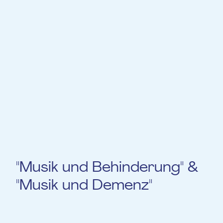
therapeutischen Kontext zu schaffen. Er
soll dazu ermutigen, Stimme, Musik und
Stille mit einer bewussten Haltung in die
alltägliche Begleitung von Menschen mit
Behinderungen einzubeziehen.
Wenn Sie sich anmelden möchten,
kontaktieren Sie uns bitte per E-Mail an
contact@fondation-eme.lu!
"Musik und Behinderung" &
"Musik und Demenz"
Vergangen.