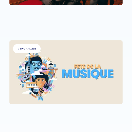
PERSONEN MIT BEEINTRÄCHTIGUNGEN
,
ÄLTERE MENSCHEN
.
The Time Machine
VERGANGEN
ALLE TEILNEHMER*INNEN
Fête de la Musique @ Rehazenter