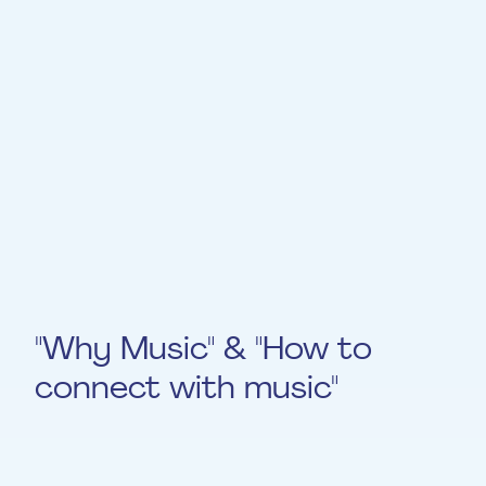
eigene Stimme einzusetzen, tut gut und
gibt Sicherheit. Kreativ können wir
wirkungsvoll die Stimme nutzen, um unser
Gegenüber in bestimme Stimmungen zu
führen.
Zusammenhänge von Stimme und Wirkung
werden im 1. Teil erklärt, im 2. Teil gibt es
praktische Atem-, Sprech- und
Stimmübungen zum Mitmachen.
"Why Music" & "How to
connect with music"
Vergangen.