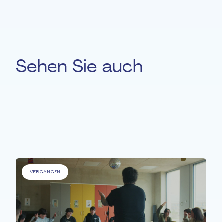
Sehen Sie auch
Für
'Personen mit Beeinträchtigungen' &
'Ältere Menschen' &
'Benachteiligte
Personen' &
'Kranke Menschen'
VERGANGEN