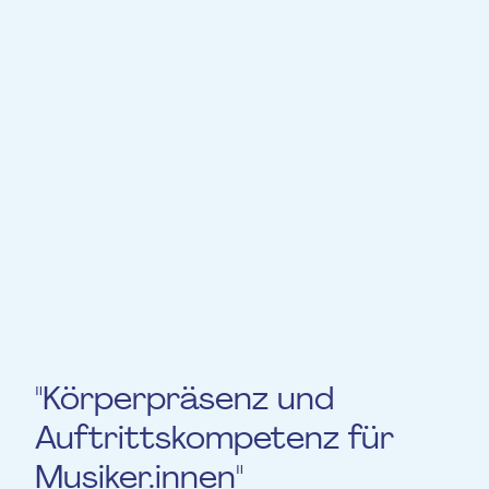
Martine Wallenborn:
Martine Wallenborn hat über 20 Jahre
Erfahrung als Musiktherapeutin, aber auch
als Leiterin des integrativen Orchesters
Taka Tuka. Sie hat auch angepasste
Projekte und Konzepte auf die Beine
gestellt (Fluppdifipps, Schwuppdiwupp.
Schließlich arbeitet sie seit über zehn
Jahren im Bereich der Weiterbildung und
des Coachings.
"Körperpräsenz und
Auftrittskompetenz für
Musiker.innen"