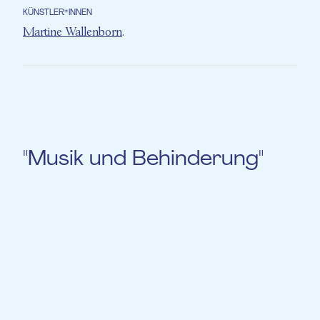
KÜNSTLER*INNEN
Martine Wallenborn
.
"Musik und Behinderung"
aktuell
Am 11.02.2025 von 14:00 bis 18:00 Uhr wird
Martine Wallenborn ein neues
Ausbildungsmodul für EME-Musiker/innen