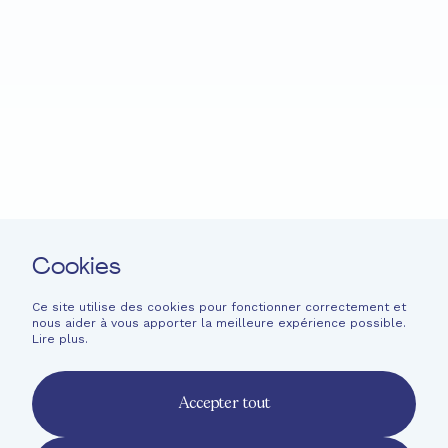
Accueil
Fondation EME
Projets
Actualités
Soutenir
Langage facile
Contact
Cookies
Newsletter
Mentions légales
Ce site utilise des cookies pour fonctionner correctement et
nous aider à vous apporter la meilleure expérience possible.
Informations financières
Lire plus
.
French
English
Accepter tout
Deutsch