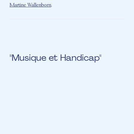
Martine Wallenborn
.
"Musique et Handicap"
En cours
Le 11.02.2025 de 14 :00 à 18 :00, Martine
Wallenborn assurera un nouveau module de
formation pour les musiciens EME, sur la
thématique "Musique et Handicap". La