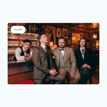
Sons Uniques
PASSÉ
PERSONNES À BESOINS SPÉCIFIQUES
,
PERSONNES ÂGÉES
.
The Time Machine