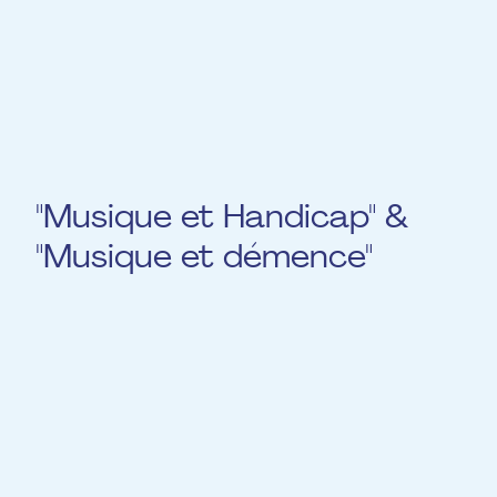
avec une attitude consciente dans
l'accompagnement quotidien des personnes
handicapées.
"Musique et Handicap" &
"Musique et démence"
Passé
Le 06.11.2024 de 10 :00 à 12 :00, Martine
Wallenborn assurera un nouveau module de
formation pour les musiciens EME, sur la