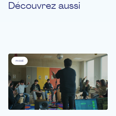
Découvrez aussi
Pour
'Personnes à besoins spécifiques' &
'Personnes âgées' &
'Personnes défavorisées'
&
'Personnes malades'
PASSÉ
PERSONNES À BESOINS SPÉCIFIQUES
.