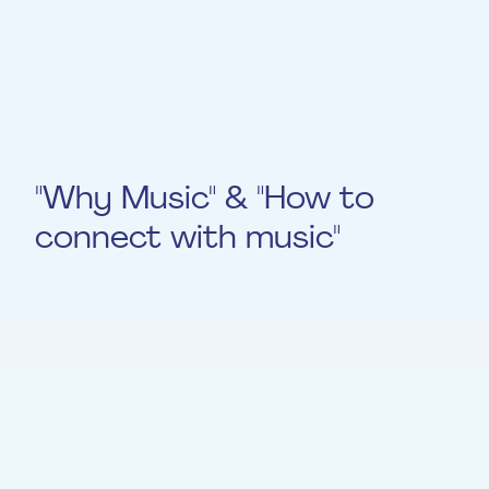
et l'ambiance. la deuxième partie sera plus
interactive est des exercices pratiques de
respiration, de parole et de voix sont
proposés. .
"Why Music" & "How to
connect with music"
Passé.
Formation de préparation pour toutes les
nouvelles musiciennes et nouveaux
musiciens de la Fondation EME.