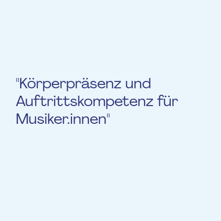
Schwuppdiwupp)… Enfin, elle travaille
depuis plus de dix ans dans le domaine de
la formation continue et du coaching.
"Körperpräsenz und
Auftrittskompetenz für
Musiker.innen"
Passé.
Faire de la musique sur scène est une
affaire très complexe !