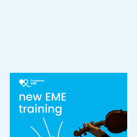
Outre la virtuosité, la musicalité et la
technique de jeu, elle exige également une
apparence confiante et authentique ainsi
qu'un contact conscient avec le public. Une
perception distincte du corps permet de
maîtriser l'équilibre entre performance et
expression artistique.