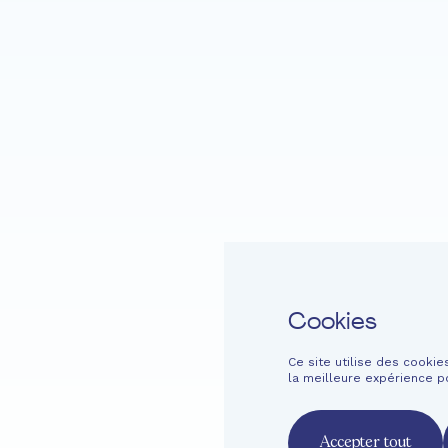
VIOLON
Accueil
Fondation EME
Projets
Cookies
Ce site utilise des cooki
Langage facile
Contact
Newsletter
Mentions légales
Inf
la meilleure expérience p
French
English
Deutsch
Accepter tout