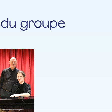
du groupe
Duo Piano et Voix (Jean-Nico
Schambourg, Arina Rasheva)