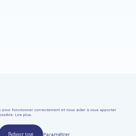
VIOLON
Actualités
Soutenir
es pour fonctionner correctement et nous aider à vous apporter
ormations financières
ossible.
Lire plus
.
Paramétrer
Refuser tout