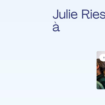
Julie Rie
à
P