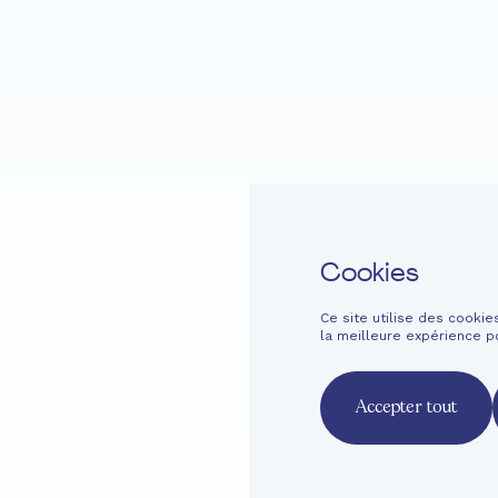
Accueil
Fondation EME
Projets
Cookies
Ce site utilise des cooki
Langage facile
Contact
Newsletter
Mentions légales
Inf
la meilleure expérience p
French
English
Deutsch
Accepter tout