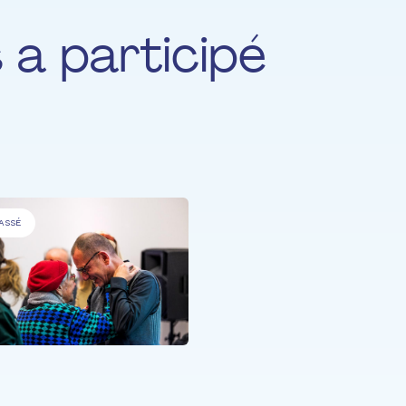
s a participé
ASSÉ
PERSONNES ÂGÉES
,
PERSONNES
MALADES
.
Turtle Song