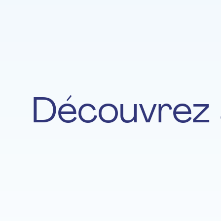
Découvrez 
Catherine Hengesch
ACCORDÉON