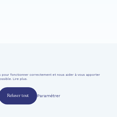
Actualités
Soutenir
es pour fonctionner correctement et nous aider à vous apporter
ormations financières
ossible.
Lire plus
.
Paramétrer
Refuser tout