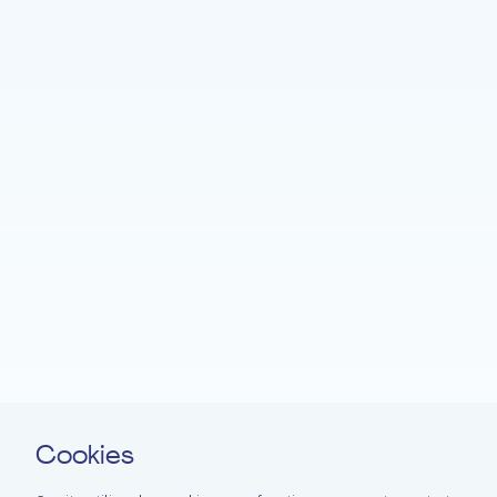
Accueil
Fondation EME
Projets
Actualités
Soutenir
Langage facile
Contact
Cookies
Newsletter