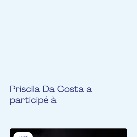
chanteurs de rock et de metal. Bien que
ses projets musicaux soient devenu sa
priorité, Priscila continue de partager son
expertise à travers des ateliers vocaux
ponctuels, aidant les chanteurs à affiner
leur technique, avec un accent sur les
styles de musique alternative.
Priscila Da Costa a
participé à
PASSÉ