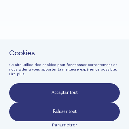
Projets
Actualités
Soutenir
Langage facile
Contact
Cookies
Newsletter
Mentions légales
Ce site utilise des cookies pour fonctionner correctement et
nous aider à vous apporter la meilleure expérience possible.
Informations financières
Lire plus
.
French
English
Accepter tout
Deutsch
Refuser tout
Paramétrer