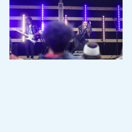
Dans un univers psychédélique inspiré des
années 1980, les guitares modulées et les
voix rêveuses du Duo électro-pop „The X“
se mêlent à des rythmes profonds, des
mélodies sombres et des paysages sonores
abstraits.
Quand le pop rencontre Stranger Things,