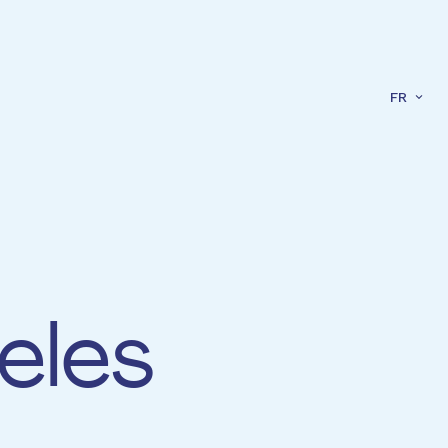
FR
eles