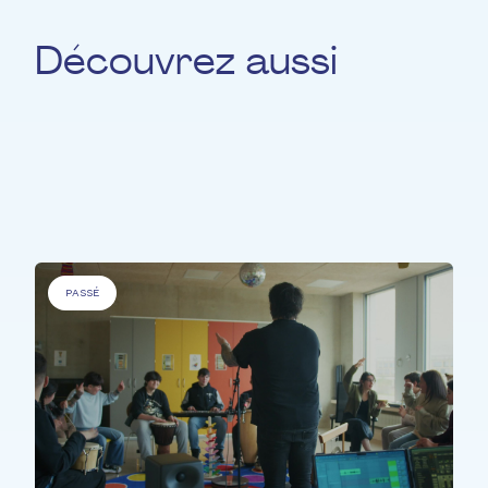
Découvrez aussi
Pour
'Personnes à besoins spécifiques' &
'Personnes âgées' &
'Personnes défavorisées'
&
'Personnes malades'
PASSÉ