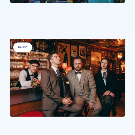
PERSONNES À BESOINS SPÉCIFIQUES
.
Sons Uniques
PASSÉ
PERSONNES À BESOINS SPÉCIFIQUES
,
PERSONNES ÂGÉES
.
The Time Machine