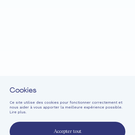
Accueil
Fondation EME
Projets
Actualités
Soutenir
Langage facile
Contact
Cookies
Newsletter
Mentions légales
Ce site utilise des cookies pour fonctionner correctement et
nous aider à vous apporter la meilleure expérience possible.
Informations financières
Lire plus
.
French
English
Accepter tout
Deutsch