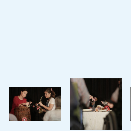
Annick Sinner, prêtent leurs mains et leur
voix pour donner vie aux personnages du
conte et transportent ainsi les personnes
âgées au cœur de cette belle rencontre
entre une souris de la ville et une souris du
champ.