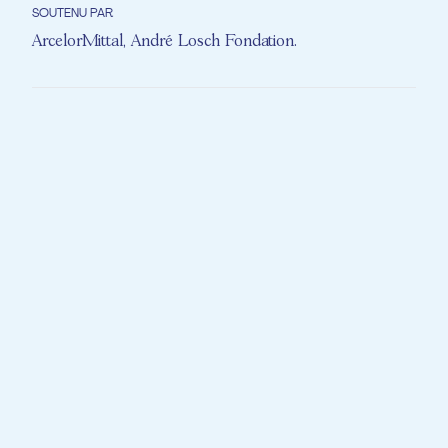
SOUTENU PAR
ArcelorMittal
,
André Losch Fondation
.
La rencontre entre la souris de la ville et la
souris du champ, racontée par Nadine
Kauffmann et Annick Sinner, c’est le projet
D’Maus Kätti proposé par la Fondation EME
aux personnes âgées des Maisons de soins
du Luxembourg.
Par l’alliance du théâtre et de la musique,
les personnes âgées peuvent apprécier le
récit de ce conte. Nadine Kauffmann et