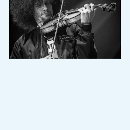
Jean-Jacques Mailliet, né en 1998, est un
jeune violoniste, compositeur et arrangeur
luxembourgeois. Il commença le violon à
l'âge de 3 ans et, plus tard, entra au
Conservatoire de la Ville de Luxembourg en
2009, d’abord pour des études en violon
classique, puis au département de jazz. Il