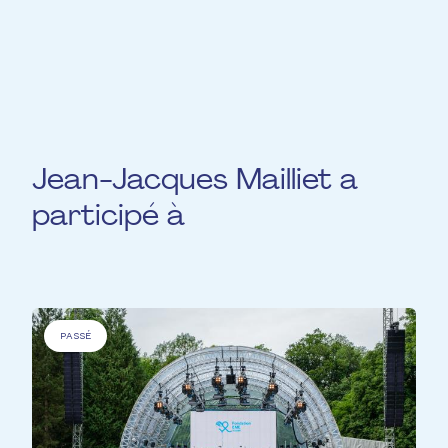
il réalisa des compositions et arrangements
pour l’OPL, Dobet Gnahoré, Shiho, Zara
McFarlane ou Kyle Eastwood.
Jean-Jacques Mailliet a
participé à
PASSÉ