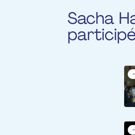
Sacha Ha
particip
P
P