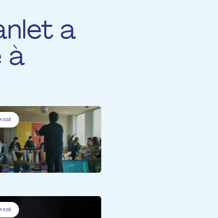
nlet a
é à
ASSÉ
PERSONNES À BESOINS SPÉCIFIQU
Sons Uniques
ASSÉ