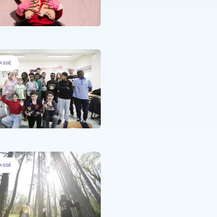
ASSÉ
PERSONNES DÉFAVORISÉES
.
Creativity Lab
ASSÉ
PERSONNES MALADES
.
Enchanted
Entanglement