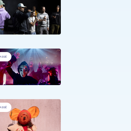
PERSONNES DÉFAVORISÉES
.
Voices unchained
ASSÉ
PERSONNES À BESOINS SPÉCIFIQU
PERSONNES DÉFAVORISÉES
.
Rap with Nikki Ninj
ASSÉ
PERSONNES DÉFAVORISÉES
,
PERS
MALADES
.
Summer @CHNP