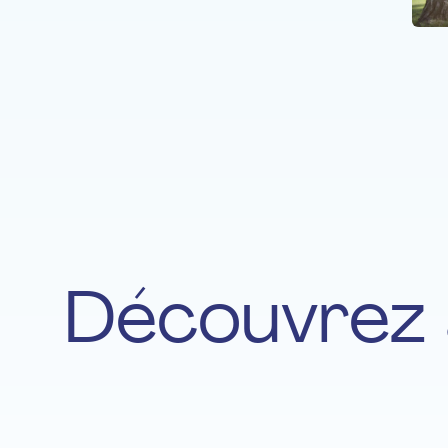
Découvrez 
Vaishnavi Ramakrishnan