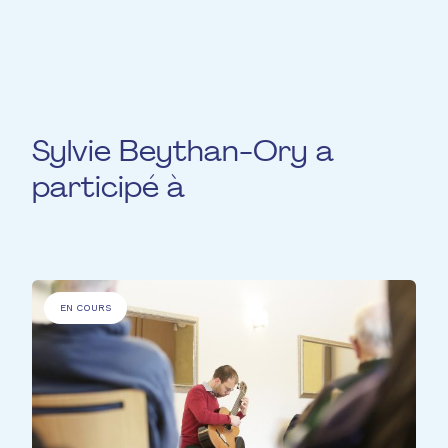
amusante sur la ménopause.
Sylvie Beythan-Ory a
participé à
EN COURS