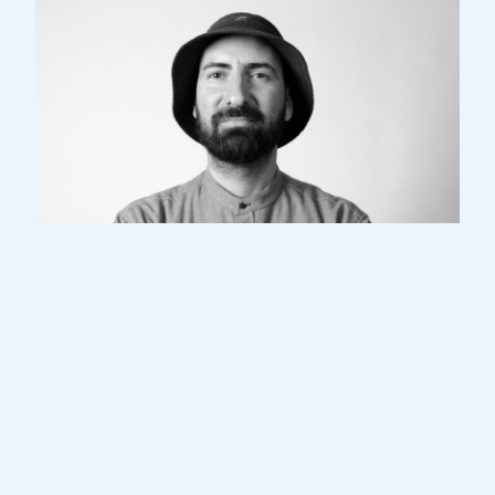
David "Fluit" Galassi est un artiste, rappeur
et musicien originaire du "Minett", un bassin
minier situé dans la partie sud du
Luxembourg. Il a fait ses premiers pas dans
le monde de la musique en 2003 et a
finalement cofondé le groupe de rap
luxembourgeois "de Läb" avec son