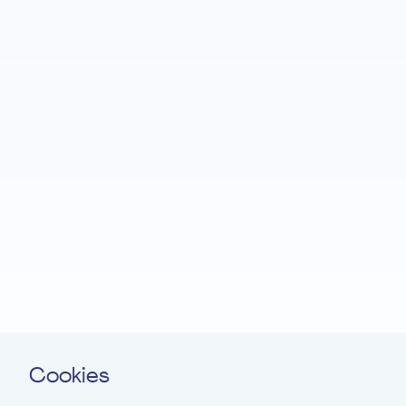
Accueil
Fondation EME
Projets
Actualités
Soutenir
Langage facile
Contact
Cookies
Newsletter