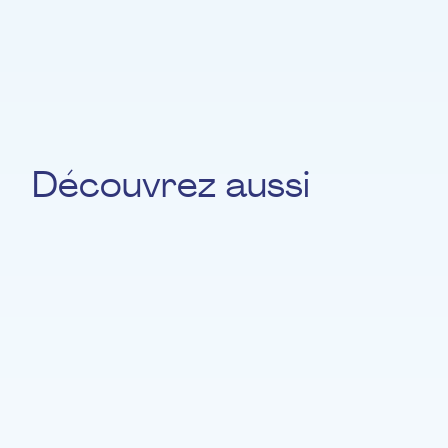
All Together
Découvrez aussi
Julie Ries
SAXOPHONE