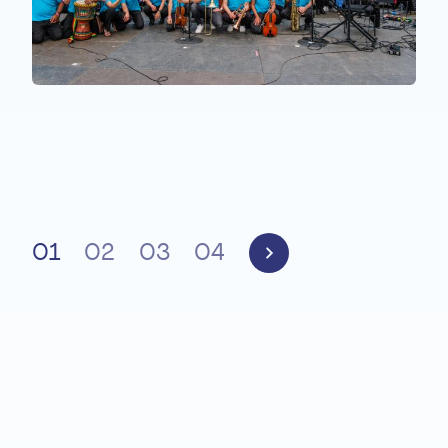
BENACHTEILIGTE PERSONEN
EME Song
01
02
03
04