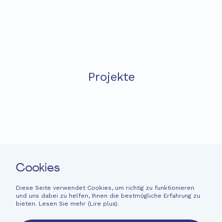
Startseite
Fondation EME
Projekte
Neuigkeiten
Spenden
Leichte Sprache
Kontakt
Cookies
Newsletter
Rechtliche Hinweise
Diese Seite verwendet Cookies, um richtig zu funktionieren
und uns dabei zu helfen, Ihnen die bestmögliche Erfahrung zu
Finanzinformationen
bieten. Lesen Sie mehr (
Lire plus
).
French