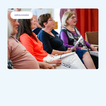
VERGANGEN
ALLE TEILNEHMER*INNEN
All Together Miselerland &
Mëllerdall